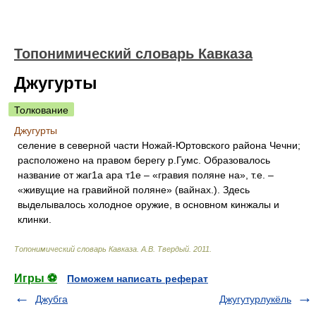
Топонимический словарь Кавказа
Джугурты
Толкование
Джугурты
селение в северной части Ножай-Юртовского района Чечни;
расположено на правом берегу р.Гумс. Образовалось
название от жаг1а ара т1е – «гравия поляне на», т.е. –
«живущие на гравийной поляне» (вайнах.). Здесь
выделывалось холодное оружие, в основном кинжалы и
клинки.
Топонимический словарь Кавказа
.
А.В. Твердый
.
2011
.
Игры ⚽
Поможем написать реферат
Джубга
Джугутурлукёль