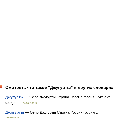
Смотреть что такое "Джугурты" в других словарях:
Джугурты
— Село Джугурты Страна РоссияРоссия Субъект
феде …
Википедия
Джигурты
— Село Джугурты Страна РоссияРоссия …