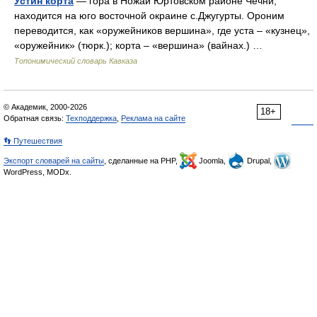
Устин корта
— гора в Ножай Юртовском районе Чечни;
находится на юго восточной окраине с.Джугурты. Ороним
переводится, как «оружейников вершина», где уста – «кузнец»,
«оружейник» (тюрк.); корта – «вершина» (вайнах.) …
Топонимический словарь Кавказа
© Академик, 2000-2026
18+
Обратная связь:
Техподдержка
,
Реклама на сайте
👣 Путешествия
Экспорт словарей на сайты
, сделанные на PHP,
Joomla,
Drupal,
WordPress, MODx.